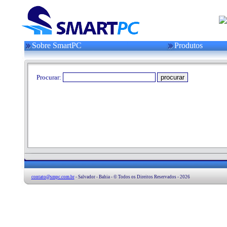
Sobre SmartPC
Produtos
Procurar:
contato@smpc.com.br
- Salvador - Bahia - © Todos os Direitos Reservados - 2026