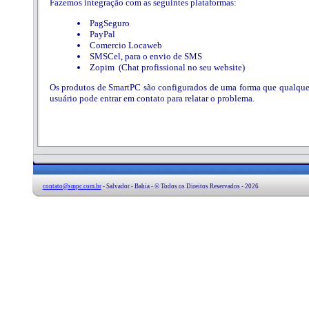
Fazemos integração com as seguintes plataformas:
PagSeguro
PayPal
Comercio Locaweb
SMSCel, para o envio de SMS
Zopim (Chat profissional no seu website)
Os produtos de SmartPC são configurados de uma forma que qualquer e
usuário pode entrar em contato para relatar o problema.
contato@smpc.com.br
- Salvador - Bahia - © Todos os Direitos Reservados - 2026