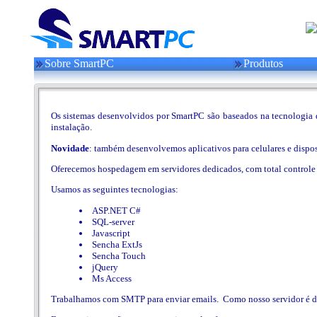
Sobre SmartPC
Produtos
Os sistemas desenvolvidos por SmartPC são baseados na tecnologia da
instalação.
Novidade
: também desenvolvemos aplicativos para celulares e dispo
Oferecemos hospedagem em servidores dedicados, com total controle s
Usamos as seguintes tecnologias:
ASP.NET C#
SQL-server
Javascript
Sencha ExtJs
Sencha Touch
jQuery
Ms Access
Trabalhamos com SMTP para enviar emails. Como nosso servidor é ded