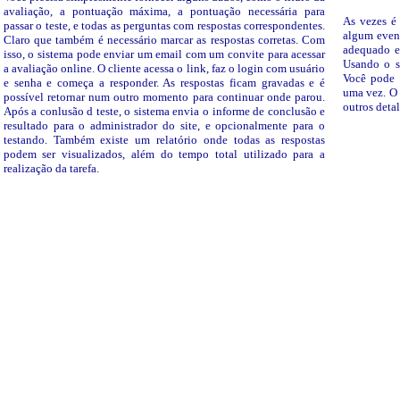
avaliação, a pontuação máxima, a pontuação necessária para
As vezes é 
passar o teste, e todas as perguntas com respostas correspondentes.
algum event
Claro que também é necessário marcar as respostas corretas. Com
adequado e
isso, o sistema pode enviar um email com um convite para acessar
Usando o s
a avaliação online. O cliente acessa o link, faz o login com usuário
Você pode 
e senha e começa a responder. As respostas ficam gravadas e é
uma vez. O
possível retornar num outro momento para continuar onde parou.
outros deta
Após a conlusão d teste, o sistema envia o informe de conclusão e
resultado para o administrador do site, e opcionalmente para o
testando. Também existe um relatório onde todas as respostas
podem ser visualizados, além do tempo total utilizado para a
realização da tarefa.