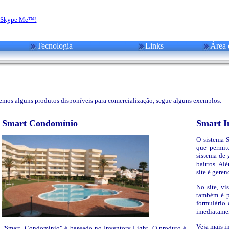
Tecnologia
Links
Área 
vemos alguns produtos disponíveis para comercialização, segue alguns exemplos:
Smart Condomínio
Smart I
O sistema S
que permit
sistema de 
bairros. Al
site é geren
No site, vi
também é p
formulário
imediatamen
Veja mais 
"Smart Condomínio" é baseado no Inventory Light. O produto é