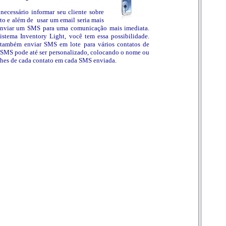
necessário informar seu cliente sobre
o e além de usar um email seria mais
nviar um SMS para uma comunicação mais imediata.
istema Inventory Light, você tem essa possibilidade.
também enviar SMS em lote para vários contatos de
 SMS pode até ser personalizado, colocando o nome ou
lhes de cada contato em cada SMS enviada.