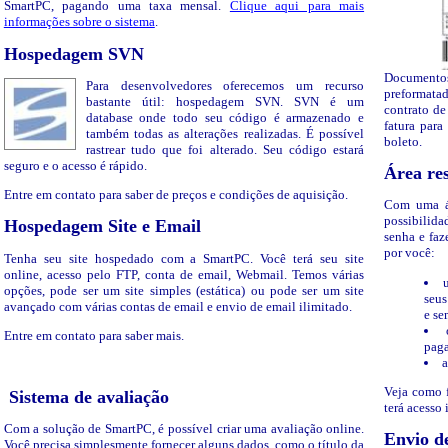
SmartPC, pagando uma taxa mensal.
Clique aqui para mais
informações sobre o sistema
.
Hospedagem SVN
Documento
Para desenvolvedores oferecemos um recurso
preformata
bastante útil: hospedagem SVN. SVN é um
contrato de
database onde todo seu código é armazenado e
fatura par
também todas as alterações realizadas. É possível
boleto.
rastrear tudo que foi alterado. Seu código estará
seguro e o acesso é rápido.
Área res
Entre em contato para saber de preços e condições de aquisição.
Com uma ár
possibili
Hospedagem Site e Email
senha e faz
por você:
Tenha seu site hospedado com a SmartPC. Você terá seu site
online, acesso pelo FTP, conta de email, Webmail. Temos várias
opções, pode ser um site simples (estática) ou pode ser um site
seus
avançado com várias contas de email e envio de email ilimitado.
e se
Entre em contato para saber mais.
paga
a
Veja como f
Sistema de avaliação
terá acesso 
Com a solução de SmartPC, é possível criar uma avaliação online.
Envio d
Você precisa simplesmente fornecer alguns dados, como o título da