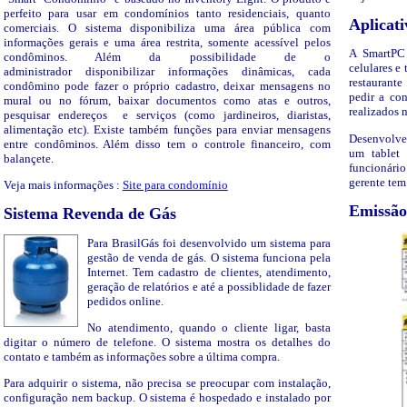
perfeito para usar em condomínios tanto residenciais, quanto
Aplicat
comerciais. O sistema disponibiliza uma área pública com
informações gerais e uma área restrita, somente acessível pelos
A SmartPC
condôminos. Além da possibilidade de o
celulares e
administrador disponibilizar informações dinâmicas, cada
restaurant
condômino pode fazer o próprio cadastro, deixar mensagens no
pedir a co
mural ou no fórum, baixar documentos como atas e outros,
realizados n
pesquisar endereços e serviços (como jardineiros, diaristas,
alimentação etc). Existe também funções para enviar mensagens
Desenvolve
entre condôminos. Além disso tem o controle financeiro, com
um tablet 
balançete.
funcionári
gerente tem
Veja mais informações :
Site para condomínio
Emissão
Sistema Revenda de Gás
Para BrasilGás foi desenvolvido um sistema para
gestão de venda de gás. O sistema funciona pela
Internet. Tem cadastro de clientes, atendimento,
geração de relatórios e até a possiblidade de fazer
pedidos online.
No atendimento, quando o cliente ligar, basta
digitar o número de telefone. O sistema mostra os detalhes do
contato e também as informações sobre a última compra.
Para adquirir o sistema, não precisa se preocupar com instalação,
configuração nem backup. O sistema é hospedado e instalado por