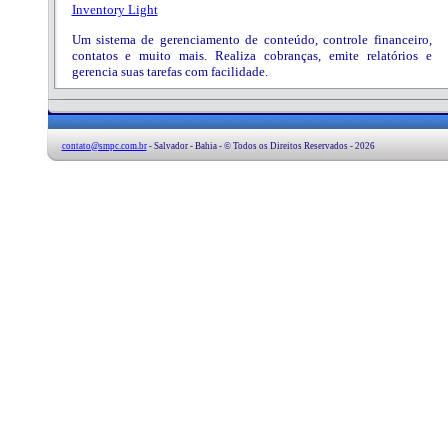
Inventory Light
Um sistema de gerenciamento de conteúdo, controle financeiro,
contatos e muito mais. Realiza cobranças, emite relatórios e
gerencia suas tarefas com facilidade.
contato@smpc.com.br
- Salvador - Bahia - © Todos os Direitos Reservados - 2026