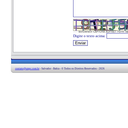
BotDetect CAPTCHA ASP.NET Form Va
Digite o texto acima:
contato@smpc.com.br
- Salvador - Bahia - © Todos os Direitos Reservados - 2026