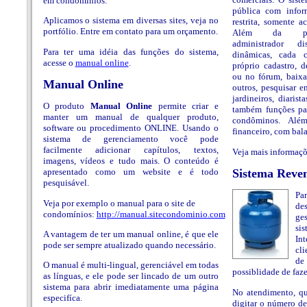
em condomínios.
pública com infor
Aplicamos o sistema em diversas sites, veja no
restrita, somente a
portfólio. Entre em contato para um orçamento.
Além da pos
administrador di
Para ter uma idéia das funções do sistema,
dinâmicas, cada 
acesse o
manual online
.
próprio cadastro, 
ou no fórum, baix
Manual Online
outros, pesquisar 
jardineiros, diarist
O produto
Manual Online
permite criar e
também funções pa
manter um manual de qualquer produto,
condôminos. Alé
software ou procedimento ONLINE. Usando o
financeiro, com bal
sistema de gerenciamento você pode
facilmente adicionar capítulos, textos,
Veja mais informaçõ
imagens, vídeos e tudo mais. O conteúdo é
Sistema Reve
apresentado como um website e é todo
pesquisável.
P
Veja por exemplo o manual para o site de
de
condomínios:
http://manual.sitecondominio.com
ge
si
A vantagem de ter um manual online, é que ele
In
pode ser sempre atualizado quando necessário.
cli
de
O manual é multi-lingual, gerenciável em todas
possiblidade de faze
as línguas, e ele pode ser lincado de um outro
sistema para abrir imediatamente uma página
No atendimento, qua
especifíca.
digitar o número de