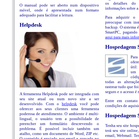
os detalhes do
O manual pode ser aberto num dispositivo
informações sobre a
móvel, onde é apresentada num formato
adequado para facilitar a leitura.
Para adquirir o 
preocupar com ins
Helpdesk
backup. O sistema é
SmartPC, pagando
aqui para mais info
Hospedagem
Par
ofer
útil
um 
códi
todas as alteraçõ
rastrear tudo que fo
seguro e o acesso é 
A ferramenta Helpdesk pode ser integrada com
seu site atual ou num novo site a ser
Entre em contato
desenvolvido. Com o
helpdesk
você pode
condições de aquisi
oferecer aos seus clientes uma ferramenta
poderosa de atendimento. O ambiente é multi-
Hospedagem S
lingual, o usuário tem a possibilidade de
preencher um formulário descrevendo o
Tenha seu site hos
problema. É possível incluir também um
terá seu site onlin
atalho, como um documento de Word, ZIP etc.
email, Webmail. Tem
O conteúdo é enviado por email e gravado no