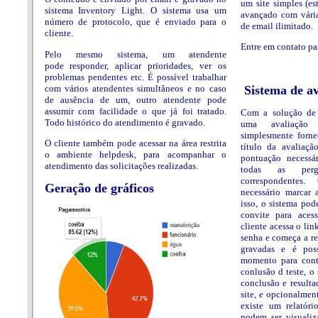
um site simples (es
sistema Inventory Light. O sistema usa um
avançado com vária
número de protocolo, que é enviado para o
de email ilimitado.
cliente.
Entre em contato pa
Pelo mesmo sistema, um atendente
pode responder, aplicar prioridades, ver os
problemas pendentes etc. É possível trabalhar
com vários atendentes simultâneos e no caso
Sistema de av
de ausência de um, outro atendente pode
assumir com facilidade o que já foi tratado.
Com a solução de 
Todo histórico do atendimento é gravado.
uma avaliação 
simplesmente forn
O cliente também pode acessar na área restrita
título da avaliaç
o ambiente helpdesk, para acompanhar o
pontuação necessár
atendimento das solicitações realizadas.
todas as perg
correspondente
Geração de gráficos
necessário marcar 
isso, o sistema po
convite para aces
cliente acessa o lin
senha e começa a re
gravadas e é pos
momento para cont
conlusão d teste, o
conclusão e resulta
site, e opcionalmen
existe um relatóri
podem ser visualiz